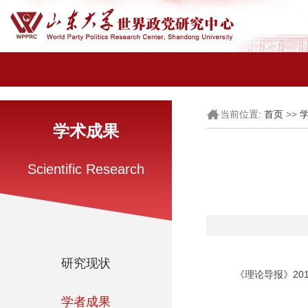
当前位置:
>>
首页
学术成果
Scientific Research
研究现状
《理论导报》201
学者成果