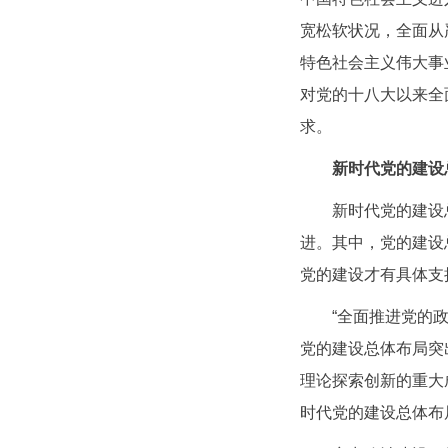
宽松软状况，全面从
特色社会主义伟大事
对党的十八大以来全
求。
新时代党的建设
新时代党的建设
进。其中，党的建设
党的建设才有具体支
“全面推进党的
党的建设总体布局突
理论探索创新的重大
时代党的建设总体布