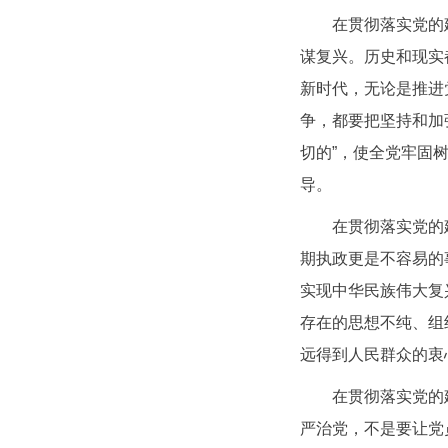
在贯彻落实党的
谋复兴。历史和现实
新时代，无论是推进
争，都要把坚持和加
切的”，使全党牢固
导。
在贯彻落实党的
期执政更是不容易的
实现中华民族伟大复
存在的思想不纯、组
远得到人民群众的衷
在贯彻落实党的
严治党，不是要让党