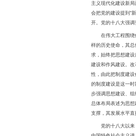
主义现代化建设新局
会把党的建设提到“
开。党的十八大强调
在伟大工程围绕
样的历史使命，其总
求，始终把思想建设
建设和作风建设。改
性，由此把制度建设
的制度建设是这一时
步强调思想建设、组
总体布局表述为思想
支撑，其发展水平直
党的十八大以来
中国特色社会主义进