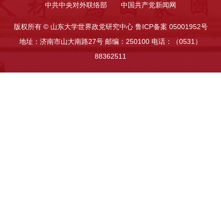
中共中央对外联络部
中国共产党新闻网
版权所有 © 山东大学世界政党研究中心 鲁ICP备案 05001952号
地址：济南市山大南路27号 邮编：250100 电话：（0531）
88362511