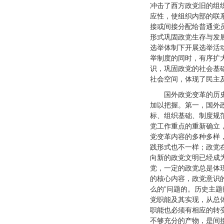
冲击了西方政党旧的组
应性，使组织内部的联
接或间接分配给普通党
形式巩固政党生存与发
选举体制下开展选举活
举制度的同时，有序扩
识，巩固政党的社会基
社会空间，体现了民主
国外政党变革的历
加以把握。第一，国外
标、组织基础、制度规
党工作重点的重新确立
党变革内容的多种多样
践形式也不一样；政党
向新的政党文明已经成
党，一定的政党总是体
的核心内容，政党意识
么的”问题的。历史主
党职能及其实现，从总
职能也必须有相应的转
不够充分的产物，是间