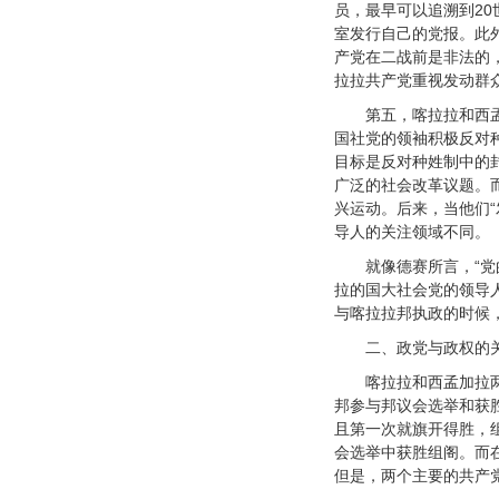
员，最早可以追溯到20
室发行自己的党报。此
产党在二战前是非法的，
拉拉共产党重视发动群
第五，喀拉拉和西
国社党的领袖积极反对种姓
目标是反对种姓制中的
广泛的社会改革议题。
兴运动。后来，当他们
导人的关注领域不同。
就像德赛所言，“
拉的国大社会党的领导
与喀拉拉邦执政的时候
二、政党与政权的
喀拉拉和西孟加拉
邦参与邦议会选举和获胜
且第一次就旗开得胜，组
会选举中获胜组阁。而在
但是，两个主要的共产党