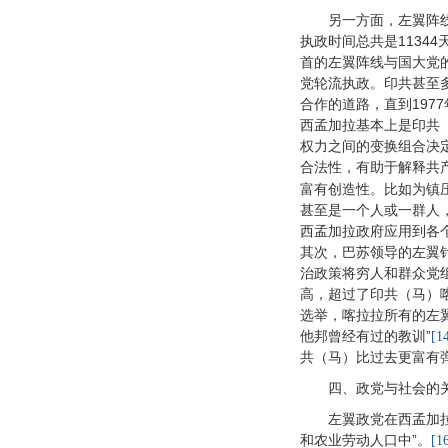
另一方面，左翼阵
执政时间总共是1134
首的左翼阵线与国大党的
党轮流执政。印共甚至
合作的道路，直到197
西孟加拉基本上是印共
权力之间的变换组合决
合法性，有助于解释共
富有创造性。比如为镇压
甚至是一个人或一群人
西孟加拉政府应用到各
其次，巴苏领导的左翼
治政策将穷人和群众党
高，超过了印共（马）
选举，喀拉拉所有的左
他邦曾经有过的教训”
[1
共（马）比过去更富有
四、政党与社会的
左翼政党在西孟加
和农业劳动人口中”。
[1