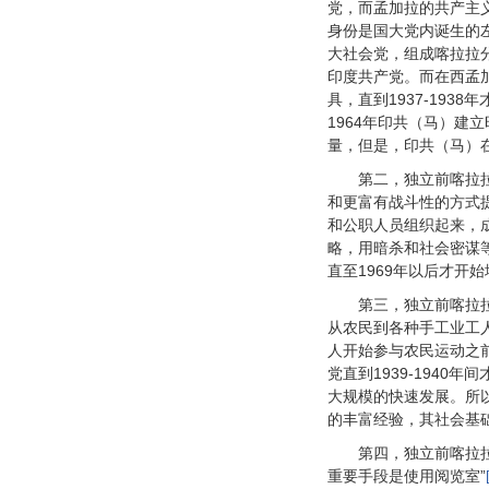
党，而孟加拉的共产主
身份是国大党内诞生的左
大社会党，组成喀拉拉分
印度共产党。而在西孟
具，直到1937-19
1964年印共（马）
量，但是，印共（马）
第二，独立前喀拉
和更富有战斗性的方式
和公职人员组织起来，
略，用暗杀和社会密谋
直至1969年以后才开
第三，独立前喀拉
从农民到各种手工业工
人开始参与农民运动之
党直到1939-194
大规模的快速发展。所
的丰富经验，其社会基
第四，独立前喀拉
重要手段是使用阅览室”