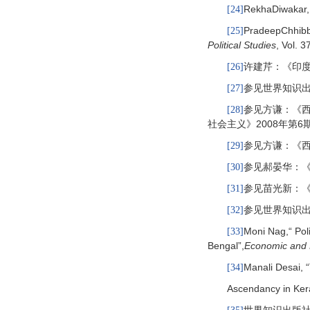
RekhaDiwakar, “
[24]
PradeepChhibbe
[25]
Political Studies
, Vol. 
许建芹：《印度
[26]
参见世界知识出
[27]
参见方谦：《西
[28]
社会主义》2008年第
参见方谦：《西
[29]
参见郝晏华：《
[30]
参见苗光新：《
[31]
参见世界知识出
[32]
Moni Nag,“ Poli
[33]
Bengal”,
Economic and P
Manali Desai, “
[34]
Ascendancy in Kera