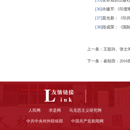
世界知识出版社
[35]
许建芹:《印度
[36]
苗光新：《印共
[37]
段成荣：《国际
[38]
上一条：
王韶兴、张士
下一条：
崔桂田：201
人民网
求是网
马克思主义研究网
中共中央对外联络部
中国共产党新闻网