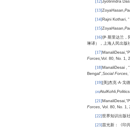
Jyotirindra Das
[12]
ZoyaHasan,
Par
[13]
Rajni Kothari, 
[14]
ZoyaHasan,
Par
[15]
伊·斯里达兰，
[16]
琳译），上海人民出版社，
ManaliDesai,“P
[17]
Forces,
Vol. 80, No. 1, 
ManaliDesai , “
[18]
Bengal”,
Social Forces
,
[美]杰克·A
[19]
AtulKohli,Politic
[20]
ManaliDesai,“P
[21]
Forces
, Vol. 80, No. 1,
世界知识出版社
[22]
苗光新：《印共
[23]