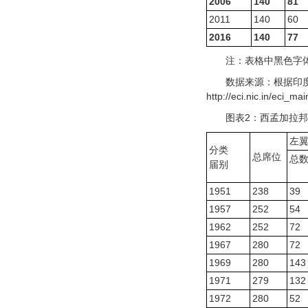
2006
140
81
2011
140
60
2016
140
77
注：表格中黑色字
数据来源：根据印
http://eci.nic.in/eci_ma
图表2：西孟加拉邦议
左
分类
总席位
总
届别
1951
238
39
1957
252
54
1962
252
72
1967
280
72
1969
280
143
1971
279
132
1972
280
52