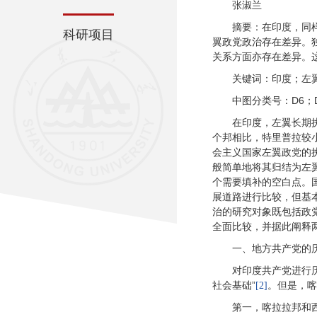
张淑兰
摘要：在印度，同
科研项目
翼政党政治存在差异。
关系方面亦存在差异。
关键词：印度；左
中图分类号：D6；D6
在印度，左翼长期
个邦相比，特里普拉较
会主义国家左翼政党的
般简单地将其归结为左
个需要填补的空白点。
展道路进行比较，但基
治的研究对象既包括政
全面比较，并据此阐释
一、地方共产党的
对印度共产党进行历
社会基础”
。但是，喀
[2]
第一，喀拉拉邦和西