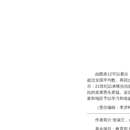
由图表12可以看出
超过全国平均数。再回过
示：21世纪以来喀拉
拉的发展势头更猛。这
家和地区予以学习和借
（责任编辑：李济
作者简介:张淑兰，
基金项目：教育部人