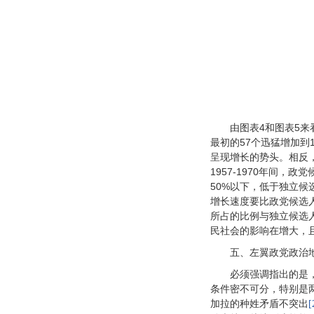
由图表4和图表5来
最初的57个迅猛增加到
呈现增长的势头。相反，
1957-1970年间，
50%以下，低于独立候
增长速度要比政党候选
所占的比例与独立候选
民社会的影响在增大，
五、左翼政党政治
必须强调指出的是
条件密不可分，特别是
加拉的种姓矛盾不突出
[