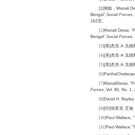
[1]例如，Manali Desai
Bengal”,
Social Forces
162页。
Manali Desai, “P
[2]
Bengal”,
Social Forces
,
[美]杰克·A·
[3]
[美]杰克·A·
[4]
[美]杰克·A·
[5]
ParthaChatterje
[6]
ManaliDesai, “Pa
[7]
Forces
, Vol. 80, No. 1,
David H. Bayley 
[8]
[印]埃里克·
[9]
Paul Wallace, “
[10]
Paul Wallace,“T
[11]