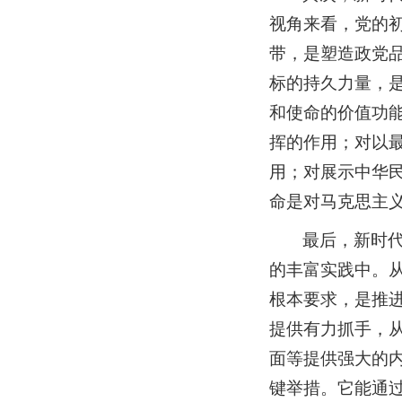
视角来看，党的
带，是塑造政党
标的持久力量，
和使命的价值功
挥的作用；对以
用；对展示中华
命是对马克思主
最后，新时
的丰富实践中。
根本要求，是推
提供有力抓手，
面等提供强大的
键举措。它能通