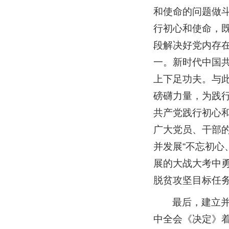
和使命的问题做
行初心和使命，既
段解决好党内存
一。新时代中国
上下足功夫。与
磅礴力量，为践
共产党践行初心
广大党员、干部
并发展“不忘初心
展的大战大考中
脱贫攻坚目标任
最后，建立并
中全会《决定》着