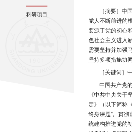
［摘要］中
科研项目
党人不断前进的
要源于党的初心
色社会主义进入
需要坚持并加强马
坚持多项措施协
［关键词］
中国共产党
《中共中央关于
定》（以下简称
终身课题”。贯
统建构推进党的