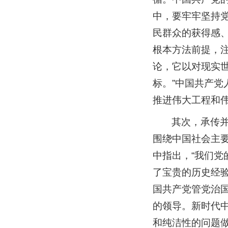
中，要牢牢坚持
民群众的获得感
根本方法前提，
论，它以对现实
标。”中国共产
推进伟大工程和
其次，承传并
围绕中国社会主
中指出，“我们党
了宝贵的历史经
国共产党管党治
的领导。新时代
和纯洁性的问题