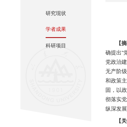
研究现状
学者成果
【
摘
科研项目
确提出“
党政治建
无产阶级
和政策主
固，以政
彻落实党
纵深发展
【
关