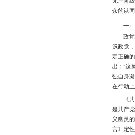
无产阶级
众的认同
二、
政党
识政党，
定正确的
出：“这
强自身凝
在行动上
《共
是共产党
义幽灵的
言》定性