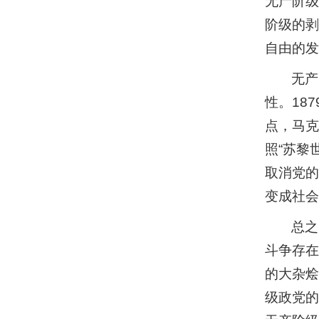
无产阶级
阶级的剥
自由的发
无产
性。18
点，马克
照“苏黎
取消党的
变成社会
总之
斗争存在
的大杂烩
级政党的