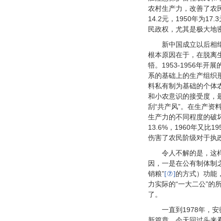
农村生产力，改善了农民
14.2元，1950年为17.
民政权，尤其是极大地
新中国成立以后相
根本原因在于，在脱离
牾。1953-1956
系的基础上的生产组织
料私有制为基础的个体
和小农意识的接受度，最
刮“共产风”。在生产资
生产力的不同程度的破
13.6%，1960年又比19
伤害了农民阶级对于执
令人不解的是，这
因，一是在公有制体制
销粮”
的方式）功能
[⑦]
力实际的“一大二公”的
了。
一直到1978年，
新篇章。今天回过头来