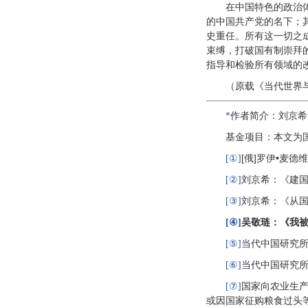
在中国特色的政治
的中国共产党的名下；
史重任。所有这一切之
束缚，打破国有制崇拜
指导和检验所有领域的
（原载《当代世界与
作者简介：刘京希
*
基金项目：本文为国
[俄]罗伊•麦
[①]
刘京希：《建
[②]
刘京希：《从国
[③]
吴敬琏：《我被
[④]
当代中国研究所
[⑤]
当代中国研究所
[⑥]
国家向农业生
[⑦]
或因国家征购粮食过头