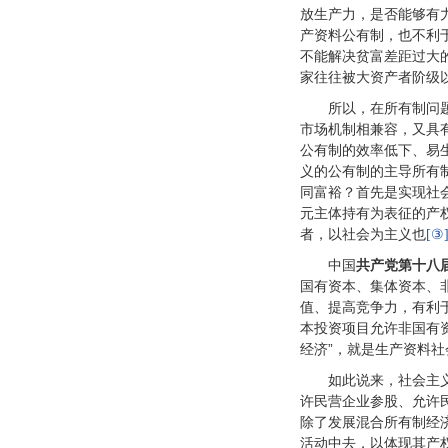
放生产力，是否能够有
产资料公有制，也不利
不能解决贫富差距过大
家往往被大资产者阶级
所以，在所有制问
市场机制相兼容，又具
公有制的效率低下、易
义的公有制的主导所有
同富裕？首先是实现社
元主体持有为表征的产
者，以社会为主义也
[③
中国
共产党第十八
国有资本、集体资本、
值、提高竞争力，有利
本投资项目允许非国有
经济”，就是生产资料
如此说来，社会主
许民营企业参股、允许
除了发展混合所有制经
活动中去，以体现其产