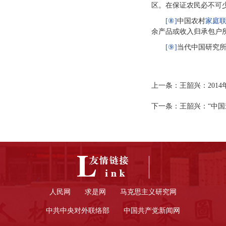
区。在保证农民必不可
中国农村
[⑧]
家庭
余产品或收入归承包户
当代中国研究所：
[⑨]
上一条：
王韶兴：201
下一条：
王韶兴：“中
人民网
求是网
马克思主义研究网
中共中央对外联络部
中国共产党新闻网