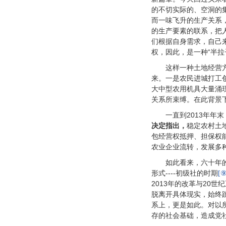
的不切实际的、空洞的
而一味飞升的生产关系
的生产要素的联系，把
们根据自身需求，自己
权，因此，是一种“半
这样一种土地经营
来。一是农民进城打工
大中型农用机具大量涌
关系所束缚。在此背景
一直到2013年年末
决定指出，
稳定农村土
包经营权抵押、担保权
农业企业流转，发展多
如此看来，六十年
形式----初级社的时期
[⑨
2013年的改革与20
脱离开具体现实，始终
系上，更是如此。对以所
存的社会基础，造成党